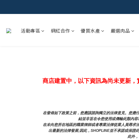
活動專區
網紅合作
優質水產
嚴選肉品
商店建置中，以下資訊為尚未更新，
在發佈如下政策之前，您應該諮詢獨立的法律意見。您應仔
結並非旨在令您使用或傳輸此類內容和
在未向您所在地區的職業律師或者專業法律從業人員尋求
出最新的法律發展;因此，SHOPLINE並不承諾或保
此外，